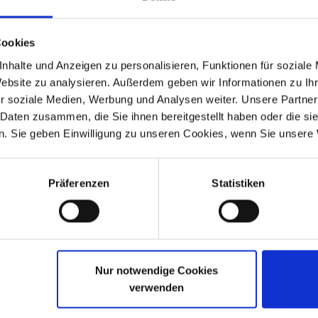
alität, der in Europa von MAHLE, dem Erstausrüster von BMW, herge
Cookies
auch etwas Öl. Wir führen und empfehlen das Öl, Schmiermittel un
nhalte und Anzeigen zu personalisieren, Funktionen für soziale
Website zu analysieren. Außerdem geben wir Informationen zu I
weiventil Boxer Modelle
r soziale Medien, Werbung und Analysen weiter. Unsere Partner
 Daten zusammen, die Sie ihnen bereitgestellt haben oder die s
. Sie geben Einwilligung zu unseren Cookies, wenn Sie unsere 
Präferenzen
Statistiken
75 / 11-42-1-337-575
Nur notwendige Cookies
verwenden
-1980
R 75/7
1976-1977
.1980
R 80
9.1980-1984