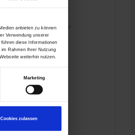
stellt wird.
d Wartungsprodukte von Liqui Moly.
 Medien anbieten zu können
hrer Verwendung unserer
 führen diese Informationen
ie im Rahmen Ihrer Nutzung
Webseite weiterhin nutzen.
Marketing
Cookies zulassen