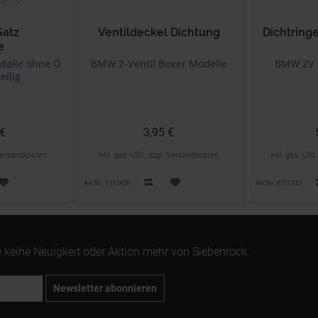
Satz
Ventildeckel Dichtung
Dichtringe
e
elle ohne Ölkühler
BMW 2-Ventil Boxer Modelle
BMW 2V 
eilig
 €
3,95 €
. Versandkosten
inkl. ges. USt., zzgl. Versandkosten
inkl. ges. USt
Art.Nr. 1112426
Art.Nr. 0711333
 keine Neuigkeit oder Aktion mehr von Siebenrock.
Newsletter abonnieren