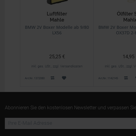
Luftfilter
Ölfilter 
Mahle
Mahl
BMW 2V Boxer Modelle ab 9/80
BMW 2V Boxer Mod
LX56
OX37D 2-t
25,25 €
14,95
inkl. ges. USt., zzgl. Versandkosten
inkl. ges. USt., zzgl
Art.Nr. 1372080
Art.Nr. 1142145
Abonnieren Sie den kostenlosen Newsletter und verpassen Sie