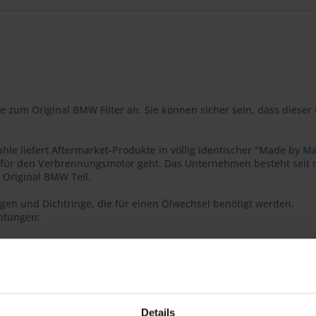
ve zum Original BMW Filter an. Sie können sicher sein, dass dieser F
le liefert Aftermarket-Produkte in völlig identischer "Made by Ma
 für den Verbrennungsmotor geht. Das Unternehmen besteht seit 
s Original BMW Teil.
ngen und Dichtringe, die für einen Ölwechsel benötigt werden.
chtungen:
Details