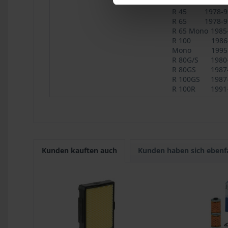
R 100
1976-9
R 45
1978-9
R 65
1978-9
R 65 Mono
1985
R 100
1986
Mono
1995
R 80G/S
1980
R 80GS
1987
R 100GS
1987
R 100R
1991
Kunden kauften auch
Kunden haben sich ebenf