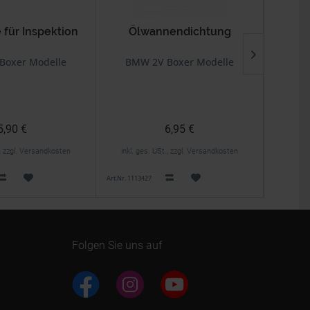
 für Inspektion
Ölwannendichtung
Boxer Modelle
BMW 2V Boxer Modelle
BMW
5,90 €
6,95 €
., zzgl. Versandkosten
inkl. ges. USt., zzgl. Versandkosten
inkl. 
Art.Nr. 1113427
Art.Nr. 1614
Folgen Sie uns auf