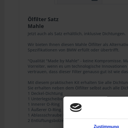
Ölfilter Satz
Mahle
Jetzt auch als Satz erhältlich, inklusive Dichtungen.
Wir bieten Ihnen diesen Mahle Ölfilter als Alternati
Spezifikationen von BMW erfüllt oder übertrifft.
"Qualität "Made by Mahle" - keine Kompromisse. Mah
Vorreiter, wenn es um technologische Innovationen
vertrauen, dass dieser Filter genauso gut ist wie da
Mit diesem praktischen Kit erhalten Sie alle Dichtu
Sie erhalten neben dem Ölfilter selbst auch alle Di
1 Deckel-Dichtung
1 Unterlegscheibe
1 Innerer O-Ring
1 Äußerer O-Ring
1 Ablassschraube Dichtung
2 Entlüftungsbolzen-Dichtung.
Zustimmung