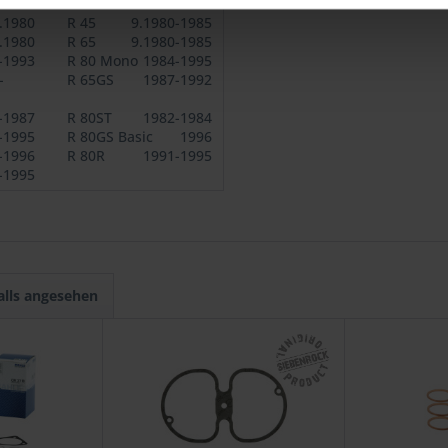
.1980
R 100
9.1980-1984
.1980
R 45
9.1980-1985
.1980
R 65
9.1980-1985
-1993
R 80 Mono
1984-1995
-
R 65GS
1987-1992
-1987
R 80ST
1982-1984
-1995
R 80GS Basic
1996
-1996
R 80R
1991-1995
-1995
alls angesehen