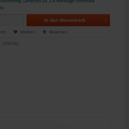
rsandfertig, Lieferzeit ca. 2-4 Werktage innerhalb
ds
In den
Warenkorb
hen
Merken
Bewerten
5253162