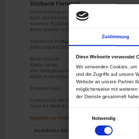
Sitzbank Formteil
Kostengünstig zu mehr Sitzkomfort:
Auch das Formteil für die BMW R 45 und R 65 Sitzb
neuester Produktionstechniken.
Beste Qualität in Originaloptik und Originalform der
Zustimmung
Siebenrock Produkt
Jedes Original Siebenrock-Produkt trägt dieses Siege
Diese Webseite verwendet 
Beste Qualität.
Kleine Serien.
Wir verwenden Cookies, um I
Von Hand gemacht.
und die Zugriffe auf unsere 
Made in Germany.
Website an unsere Partner fü
Preispro Stück.
möglicherweise mit weiteren
der Dienste gesammelt haben
Ersatzteil für die klassischen BMW Zweiventil Boxer
Nicht für BMW R 65LS.
Einwilligungsauswahl
Angaben zur Produktsicherheit
Notwendig
Modellreihe BMW :
R 45
9.1980