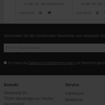
inkl. ges. USt., zzgl. Versandkosten
inkl. ges. USt., zzgl
Art.Nr. 5253161
Art.Nr. 5253163
Abonnieren Sie den kostenlosen Newsletter und verpassen Sie
Ich habe die
Datenschutzbestimmungen
zur Kenntnis gen
Kontakt
Service
Wertstraße 34
Impressum
73240 Wendlingen am Neckar
Bestellung
Deutschland