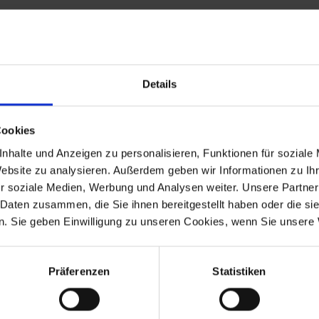
ank lässt sich einzeln austauschen. Standardhärte. Produziert au
 70er und 80er .
Details
l und garantiert Ihnen höchste Qualität, konsequent optimiert bis 
Cookies
nhalte und Anzeigen zu personalisieren, Funktionen für soziale
Website zu analysieren. Außerdem geben wir Informationen zu I
r soziale Medien, Werbung und Analysen weiter. Unsere Partner
 Daten zusammen, die Sie ihnen bereitgestellt haben oder die s
. Sie geben Einwilligung zu unseren Cookies, wenn Sie unsere 
 Modelle R 45 und R 65 ab 9/1980.
Präferenzen
Statistiken
-1985
R 65
9.1980-1985