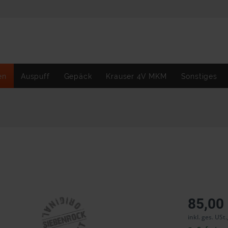
en
Auspuff
Gepäck
Krauser 4V MKM
Sonstiges
85,00
inkl. ges. USt.