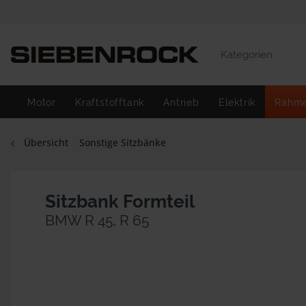
Kategorien
Motor
Kraftstofftank
Antrieb
Elektrik
Rahm
Übersicht
Sonstige Sitzbänke
Sitzbank Formteil
BMW R 45, R 65