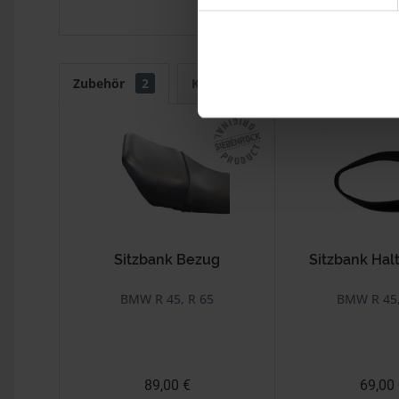
Zubehör
2
Kunden kauften auch
Kunde
Sitzbank Bezug
Sitzbank Hal
BMW R 45, R 65
BMW R 45,
89,00 €
69,00