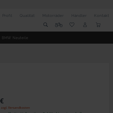
Profil
Qualität
Motorräder
Händler
Kontakt
BMW Neuteile
 €
,
zzgl. Versandkosten