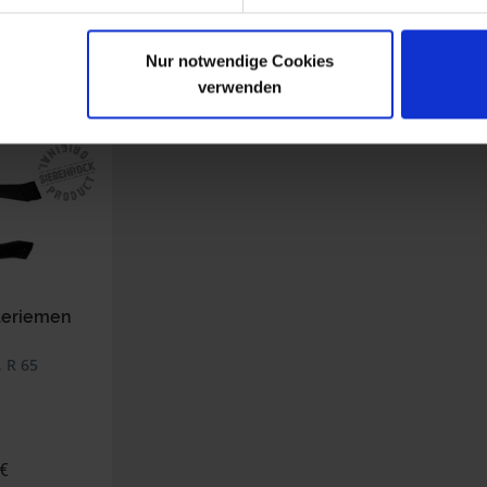
Nur notwendige Cookies
verwenden
n haben sich ebenfalls angesehen
teriemen
 R 65
 €