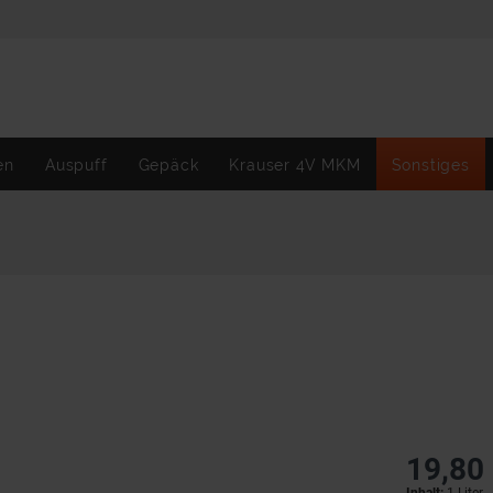
en
Auspuff
Gepäck
Krauser 4V MKM
Sonstiges
19,80