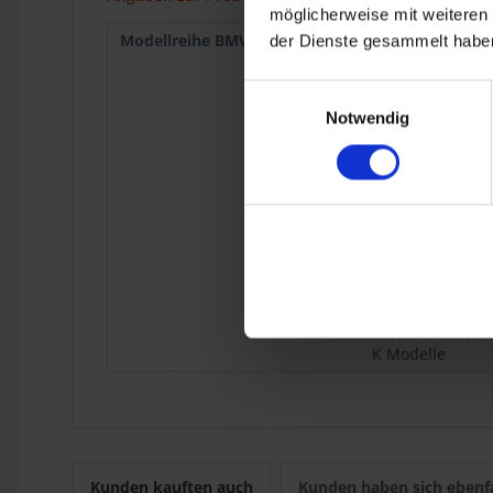
möglicherweise mit weiteren
Modellreihe BMW :
R 50/5
1969
der Dienste gesammelt haben
R 75/5
1969
R 75/6
1973
Einwilligungsauswahl
R 90S
1973
Notwendig
R 75/7
1976
R 80
9.1980
R 100
9.1980
R 45
9.1980
R 65
9.1980
R 80 Mono
1984
R 65GS
1987
R 80ST
1982
R 80GS Basic
R 80R
1991
K Modelle
Kunden kauften auch
Kunden haben sich ebenf