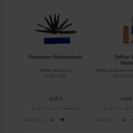
Präzisions Fühlerlehren
Ölfilter 
Mahl
BMW Motorrad
BMW 2V Boxer Mod
0,05 - 0,50
OX37D 2-t
5,55 €
14,95
inkl. ges. USt., zzgl. Versandkosten
inkl. ges. USt., zzgl
Art.Nr. 7170654
Art.Nr. 1142145