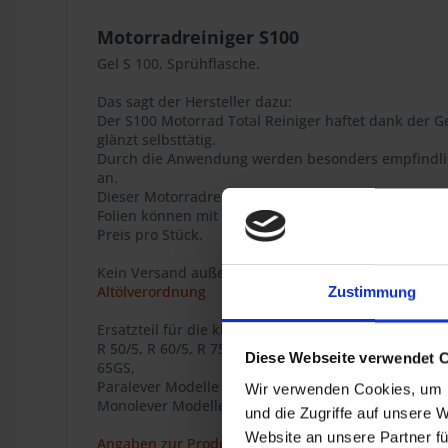
Motorradreiniger S100
Gel S 100, Sprühflasche.
Das sagt der Hersteller dazu:
Der S100 Motorrad Total Reiniger haftet dank der G
glänzt selbsttätig.
Durch die Anwendung werden besonders empfindliche
an.
Dieser Motorradreiniger verfügt über eine Aktiv-Fe
Folien können mit diesem Produkt problemlos gerei
Preis pro Stück.
Kein Versand außerhalb von Deutschland.
Altölverordnung
Zustimmung
Ersatzteil für die klassischen BMW Zweiventil Boxer
R 50/5, R 60/5, R 75/5, R 60/6, R 75/6, R 90/6, R 90S,
Diese Webseite verwendet 
65GS,
Paralever Modelle R 80GS, R 100GS, R 80GS PD, R 10
Wir verwenden Cookies, um I
Monolever Modelle R 65, R 80, R 80RT, R 100RS, R 1
und die Zugriffe auf unsere 
Website an unsere Partner fü
Angaben zur Produktsicherheit