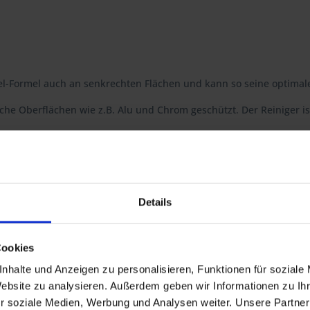
el-Formel auch an senkrechten Flächen und kann so seine optimal
 Oberflächen wie z.B. Alu und Chrom geschützt. Der Reiniger ist 
ttlöseformel, die sogar abgeschleudertes Kettenfett und Insekten 
nigt werden.
Details
 Modelle
 R 60/7, R 75/7, R 80/7, R 80RT, R 80, R 100/7, R 100S, R 100RS, R 10
Cookies
0GS PD, R 80R, R 100R, R 100R Mystic, R 80GS Basic
nhalte und Anzeigen zu personalisieren, Funktionen für soziale
00RT.E
Website zu analysieren. Außerdem geben wir Informationen zu I
r soziale Medien, Werbung und Analysen weiter. Unsere Partner