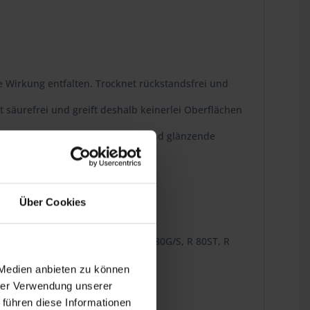
e Wirkung entfalten. Trocknet rückstandsfrei und
säurefrei und greift deshalb keinerlei Oberflächen
löst. Auch Mattlacke sowie matte und glänzende
Über Cookies
0RT, R 100CS, R 45, R 65, R 65LS, R 80G/S, R 80ST, R
 Medien anbieten zu können
hrer Verwendung unserer
 führen diese Informationen