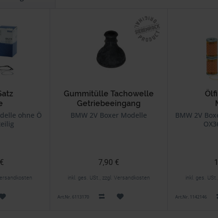
Satz
Gummitülle Tachowelle
Ölf
e
Getriebeeingang
elle ohne Ölkühler
BMW 2V Boxer Modelle
BMW 2V Boxe
eilig
OX36
 €
7,90 €
1
. Versandkosten
inkl. ges. USt., zzgl. Versandkosten
inkl. ges. USt
Art.Nr. 6113170
Art.Nr. 1142146