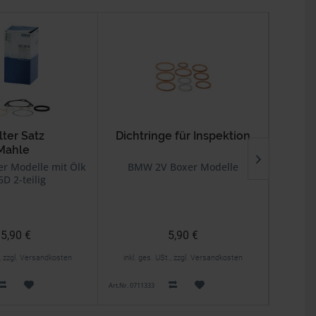
ilter Satz
Dichtringe für Inspektion
Mahle
r Modelle mit Ölkühler
BMW 2V Boxer Modelle
D 2-teilig
Mi
5,90 €
5,90 €
., zzgl. Versandkosten
inkl. ges. USt., zzgl. Versandkosten
inkl. 
Art.Nr. 0711333
Art.Nr. 8123