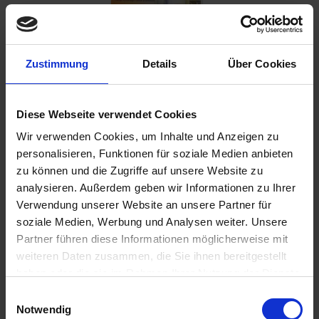
Zustimmung
Details
Über Cookies
11,90 €
Inhalt:
0.005 Kilogramm (2.380,00 € / 1 Kilogramm)
inkl. ges. USt.,
zzgl. Versandkosten
Diese Webseite verwendet Cookies
Sofort versandfertig, Lieferzeit ca. 2-4 Werktage innerhalb
Wir verwenden Cookies, um Inhalte und Anzeigen zu
Deutschlands
personalisieren, Funktionen für soziale Medien anbieten
zu können und die Zugriffe auf unsere Website zu
In den
Warenkorb
analysieren. Außerdem geben wir Informationen zu Ihrer
Merken
Bewerten
Verwendung unserer Website an unsere Partner für
soziale Medien, Werbung und Analysen weiter. Unsere
Artikel Nr.:
8319339
Partner führen diese Informationen möglicherweise mit
weiteren Daten zusammen, die Sie ihnen bereitgestellt
haben oder die sie im Rahmen Ihrer Nutzung der Dienste
Beschreibung
gesammelt haben. Sie geben Einwilligung zu unseren
Einwilligungsauswahl
Mittelfest. Loctite 243 ist eine universell einsetzbare
Cookies, wenn Sie unsere Webseite weiterhin nutzen.
Notwendig
mittelfeste Schraubensicherung. Dieses...
mehr