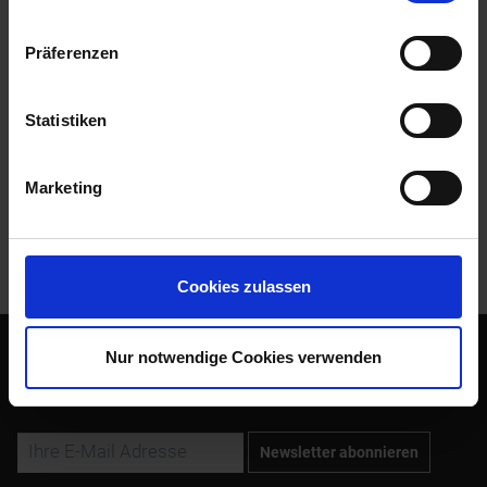
Downloads
1
Präferenzen
mehr
Statistiken
Bewertungen
0
Bewertungen lesen, schreiben und diskutieren...
mehr
Marketing
Kunden kauften auch
Kunden haben sich ebenfalls angesehen
Cookies zulassen
Nur notwendige Cookies verwenden
Abonnieren Sie den kostenlosen Newsletter und verpassen
Sie keine Neuigkeit oder Aktion mehr von Siebenrock.
Newsletter abonnieren