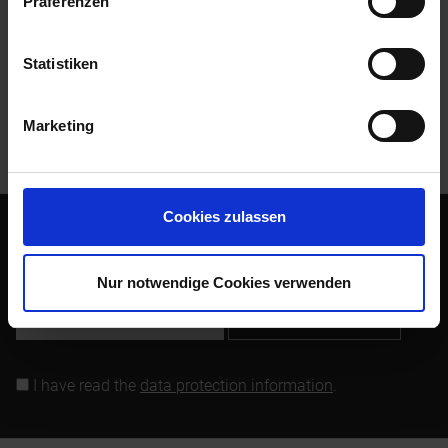
Präferenzen
Evaluations
0
Read, write and discuss reviews...
more
Statistiken
Customers also bought
Marketing
Customers also viewed
Cookies zulassen
Subscribe to the free newsletter and ensure that you will no
longer miss any offers or news of Siebenrock.
Nur notwendige Cookies verwenden
Subscribe to newsletter
I have read the
data protection information
.