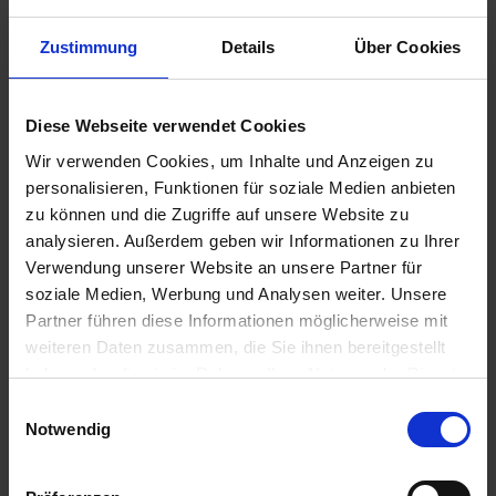
Zustimmung
Details
Über Cookies
€99.85
Diese Webseite verwendet Cookies
Prices incl. VAT,
plus shipping costs
Wir verwenden Cookies, um Inhalte und Anzeigen zu
Ready to ship today, Delivery time appr. 2-4 workdays within
personalisieren, Funktionen für soziale Medien anbieten
Germany
zu können und die Zugriffe auf unsere Website zu
analysieren. Außerdem geben wir Informationen zu Ihrer
Add to
shopping cart
Verwendung unserer Website an unsere Partner für
soziale Medien, Werbung und Analysen weiter. Unsere
Remember
Comment
Partner führen diese Informationen möglicherweise mit
weiteren Daten zusammen, die Sie ihnen bereitgestellt
part no.:
3432565
haben oder die sie im Rahmen Ihrer Nutzung der Dienste
gesammelt haben. Sie geben Einwilligung zu unseren
Einwilligungsauswahl
Description
Cookies, wenn Sie unsere Webseite weiterhin nutzen.
Notwendig
Three pieces set. Two hoses 380mm, one hose 465mm.
Better pressure point and braking power....
more