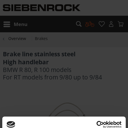
Menu
Overview
Brakes
Brake line stainless steel
High handlebar
BMW R 80, R 100 models
For RT models from 9/80 up to 9/84