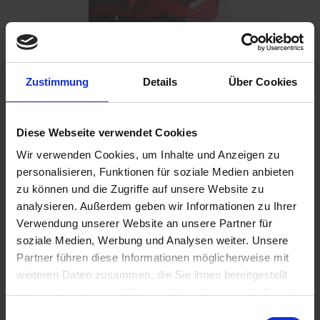
Benachrichtigen Sie mich, sobald der Artikel
Zustimmung
Details
Über Cookies
lieferbar ist.
Diese Webseite verwendet Cookies
Ich habe die
Datenschutzbestimmungen
zur Kenntnis
Wir verwenden Cookies, um Inhalte und Anzeigen zu
genommen.
personalisieren, Funktionen für soziale Medien anbieten
zu können und die Zugriffe auf unsere Website zu
69,50 €
analysieren. Außerdem geben wir Informationen zu Ihrer
inkl. ges. USt.,
zzgl. Versandkosten
Verwendung unserer Website an unsere Partner für
soziale Medien, Werbung und Analysen weiter. Unsere
Merken
Bewerten
Partner führen diese Informationen möglicherweise mit
weiteren Daten zusammen, die Sie ihnen bereitgestellt
Artikel Nr.:
4654449
haben oder die sie im Rahmen Ihrer Nutzung der Dienste
gesammelt haben. Sie geben Einwilligung zu unseren
Einwilligungsauswahl
Beschreibung