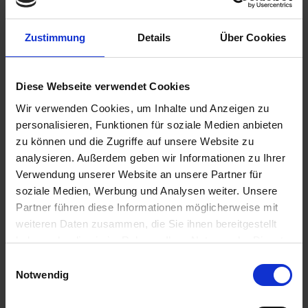
Zustimmung
Details
Über Cookies
Diese Webseite verwendet Cookies
29,35 €
Wir verwenden Cookies, um Inhalte und Anzeigen zu
inkl. ges. USt.,
zzgl. Versandkosten
personalisieren, Funktionen für soziale Medien anbieten
Sofort versandfertig, Lieferzeit ca. 2-4 Werktage innerhalb
zu können und die Zugriffe auf unsere Website zu
Deutschlands
analysieren. Außerdem geben wir Informationen zu Ihrer
Verwendung unserer Website an unsere Partner für
In den
Warenkorb
soziale Medien, Werbung und Analysen weiter. Unsere
Merken
Bewerten
Partner führen diese Informationen möglicherweise mit
weiteren Daten zusammen, die Sie ihnen bereitgestellt
Artikel Nr.:
3273612
haben oder die sie im Rahmen Ihrer Nutzung der Dienste
gesammelt haben. Sie geben Einwilligung zu unseren
Einwilligungsauswahl
Cookies, wenn Sie unsere Webseite weiterhin nutzen.
Beschreibung
Notwendig
Gesamtlänge: 1010 mm (Hülle: 920 mm) Dieser Gaszug ist
innen mit einer Teflonbeschichtung...
mehr