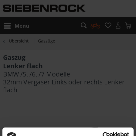
Menü
Übersicht
Gaszüge
Gaszug
Lenker flach
BMW /5, /6, /7 Modelle
32mm Vergaser Links oder rechts Lenker
flach