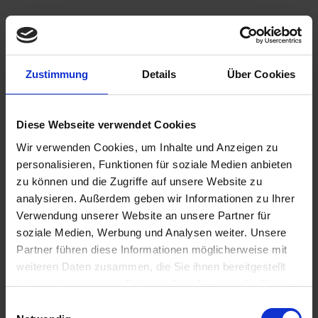
1.198,00 €
Zustimmung
Details
Über Cookies
inkl. ges. USt.,
zzgl. Versandkosten
Sofort versandfertig, Lieferzeit ca. 2-4 Werktage innerhalb
Diese Webseite verwendet Cookies
Deutschlands
Wir verwenden Cookies, um Inhalte und Anzeigen zu
In den
Warenkorb
personalisieren, Funktionen für soziale Medien anbieten
zu können und die Zugriffe auf unsere Website zu
Merken
Bewerten
analysieren. Außerdem geben wir Informationen zu Ihrer
Verwendung unserer Website an unsere Partner für
Artikel Nr.:
1100062
soziale Medien, Werbung und Analysen weiter. Unsere
Partner führen diese Informationen möglicherweise mit
Beschreibung
weiteren Daten zusammen, die Sie ihnen bereitgestellt
Siebenrock Power Kit Extra 1000cc – 97 mm Plug & Play für
haben oder die sie im Rahmen Ihrer Nutzung der Dienste
BMW R 60/5 und R 60/6 bis 09/1975...
mehr
gesammelt haben. Sie geben Einwilligung zu unseren
Einwilligungsauswahl
Cookies, wenn Sie unsere Webseite weiterhin nutzen.