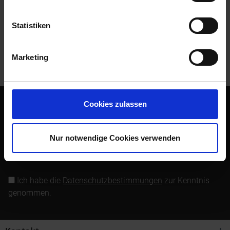
Bewertungen lesen, schreiben und diskutieren...
mehr
Statistiken
Kunden kauften auch
Marketing
Kunden haben sich ebenfalls angesehen
Cookies zulassen
Abonnieren Sie den kostenlosen Newsletter und verpassen
Sie keine Neuigkeit oder Aktion mehr von Siebenrock.
Nur notwendige Cookies verwenden
Newsletter abonnieren
Ich habe die
Datenschutzbestimmungen
zur Kenntnis
genommen.