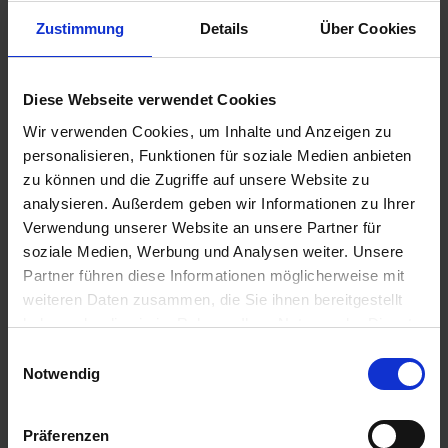
Zustimmung
Details
Über Cookies
24,95 €
Diese Webseite verwendet Cookies
inkl. ges. USt.,
zzgl. Versandkosten
Wir verwenden Cookies, um Inhalte und Anzeigen zu
Sofort versandfertig, Lieferzeit ca. 2-4 Werktage innerhalb
personalisieren, Funktionen für soziale Medien anbieten
Deutschlands
zu können und die Zugriffe auf unsere Website zu
analysieren. Außerdem geben wir Informationen zu Ihrer
In den
Warenkorb
Verwendung unserer Website an unsere Partner für
Merken
Bewerten
soziale Medien, Werbung und Analysen weiter. Unsere
Partner führen diese Informationen möglicherweise mit
Artikel Nr.:
1311519
weiteren Daten zusammen, die Sie ihnen bereitgestellt
haben oder die sie im Rahmen Ihrer Nutzung der Dienste
Beschreibung
gesammelt haben. Sie geben Einwilligung zu unseren
Einwilligungsauswahl
Cookies, wenn Sie unsere Webseite weiterhin nutzen.
Notwendig
Original Bing Ersatzteil. Diese Düse passt in viele Bing
Gleichdruckvergaser. Sie benötigen pro...
mehr
Präferenzen
Bewertungen
0