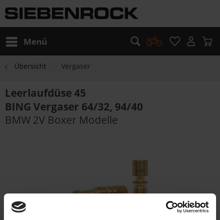
Menü
Übersicht
Vergaser
Leerlaufdüse 45
BING Vergaser 64/32, 94/40
BMW 2V Boxer Modelle