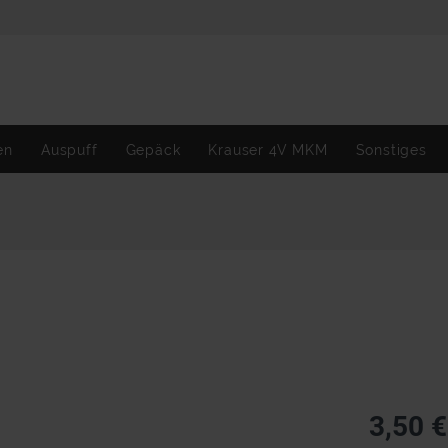
en
Auspuff
Gepäck
Krauser 4V MKM
Sonstiges
3,50 €