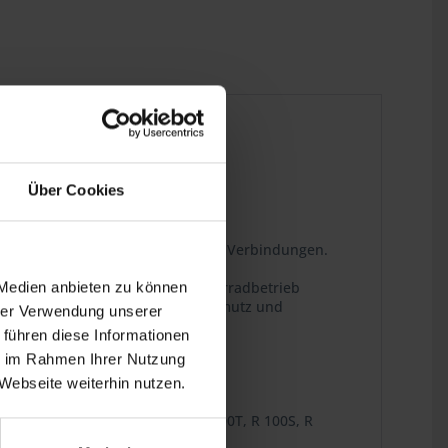
Über Cookies
es Maß an Sicherheit für diverse Verbindungen.
en Belastungen aus, die im Motorradbetrieb
 Medien anbieten zu können
hten Fremdkörpern wie Staub, Schmutz und
hrer Verwendung unserer
 führen diese Informationen
ie im Rahmen Ihrer Nutzung
Webseite weiterhin nutzen.
R 80TN, R 80TS, R 100/7, R 100, R 100T, R 100S, R