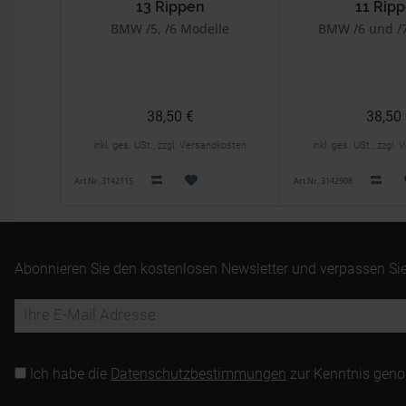
13 Rippen
11 Rip
BMW /5, /6 Modelle
BMW /6 und /
38,50 €
38,50
inkl. ges. USt., zzgl. Versandkosten
inkl. ges. USt., zzgl
Art.Nr. 3142115
Art.Nr. 3142908
Abonnieren Sie den kostenlosen Newsletter und verpassen Sie
Ich habe die
Datenschutzbestimmungen
zur Kenntnis gen