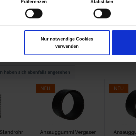
Präferenzen
Statistiken
00RT
00GS PD, R80R, R 80R Mystic, R 100R, R 100R Mystic
S
Nur notwendige Cookies
verwenden
n haben sich ebenfalls angesehen
NEU
NEU
 Standrohr
Ansauggummi Vergaser
Ansauggu