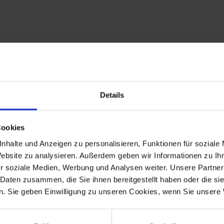
Details
ksten auf dem Markt und bieten bei fachkundiger Monatge ein hoh
Cookies
digkeit gegenüber Temperaturschwankungen, Vibrationen und ander
nhalte und Anzeigen zu personalisieren, Funktionen für soziale
 Abdichtung des Luftsystems und schützt den Motor vor unerwünsc
Website zu analysieren. Außerdem geben wir Informationen zu I
r soziale Medien, Werbung und Analysen weiter. Unsere Partner
 Daten zusammen, die Sie ihnen bereitgestellt haben oder die s
. Sie geben Einwilligung zu unseren Cookies, wenn Sie unsere 
 R 60/7, R 60T, R 75/7, R 75T, R 80/7, R 80/7N, R 80/7S, R 80, R 80N, 