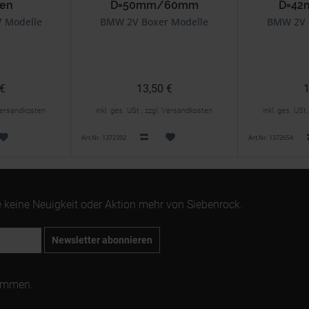
pen
D=50mm/60mm
D=4
7 Modelle
BMW 2V Boxer Modelle
BMW 2V 
 €
13,50 €
1
. Versandkosten
inkl. ges. USt., zzgl. Versandkosten
inkl. ges. USt
Art.Nr. 1372392
Art.Nr. 1372654
 keine Neuigkeit oder Aktion mehr von Siebenrock.
Newsletter abonnieren
ommen.