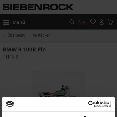
Menü
Übersicht
Anstecker
BMW R 100R Pin
Türkis