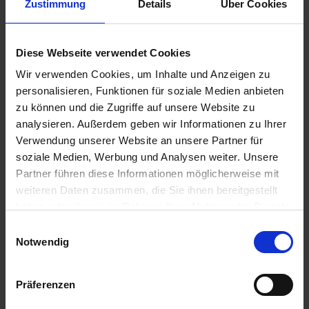
Zustimmung
Details
Über Cookies
7,90 €
Diese Webseite verwendet Cookies
inkl. ges. USt.,
zzgl. Versandkosten
Wir verwenden Cookies, um Inhalte und Anzeigen zu
Sofort versandfertig, Lieferzeit ca. 2-4 Werktage innerhalb
personalisieren, Funktionen für soziale Medien anbieten
Deutschlands
zu können und die Zugriffe auf unsere Website zu
In den
Warenkorb
analysieren. Außerdem geben wir Informationen zu Ihrer
Verwendung unserer Website an unsere Partner für
Merken
Bewerten
soziale Medien, Werbung und Analysen weiter. Unsere
Partner führen diese Informationen möglicherweise mit
Artikel Nr.:
7260826
weiteren Daten zusammen, die Sie ihnen bereitgestellt
haben oder die sie im Rahmen Ihrer Nutzung der Dienste
Beschreibung
gesammelt haben. Sie geben Einwilligung zu unseren
Einwilligungsauswahl
Preis pro Stück. Angaben zur Produktsicherheit
mehr
Cookies, wenn Sie unsere Webseite weiterhin nutzen.
Notwendig
Bewertungen
0
Präferenzen
Bewertungen lesen, schreiben und diskutieren...
mehr