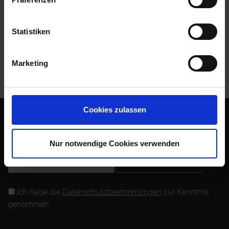
Bewertungen
0
Bewertungen lesen, schreiben und diskutieren...
mehr
Statistiken
Kunden kauften auch
Marketing
Kunden haben sich ebenfalls angesehen
Cookies zulassen
Abonnieren Sie den kostenlosen Newsletter und verpassen
Sie keine Neuigkeit oder Aktion mehr von Siebenrock.
Nur notwendige Cookies verwenden
Newsletter abonnieren
Ich habe die
Datenschutzbestimmungen
zur Kenntnis
genommen.