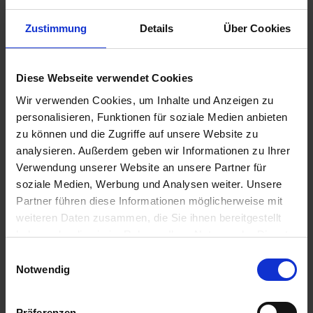
Zustimmung
Details
Über Cookies
54,75 €
Diese Webseite verwendet Cookies
inkl. ges. USt.,
zzgl. Versandkosten
Wir verwenden Cookies, um Inhalte und Anzeigen zu
Sofort versandfertig, Lieferzeit ca. 2-4 Werktage innerhalb
personalisieren, Funktionen für soziale Medien anbieten
Deutschlands
zu können und die Zugriffe auf unsere Website zu
analysieren. Außerdem geben wir Informationen zu Ihrer
In den
Warenkorb
Verwendung unserer Website an unsere Partner für
soziale Medien, Werbung und Analysen weiter. Unsere
Merken
Bewerten
Partner führen diese Informationen möglicherweise mit
weiteren Daten zusammen, die Sie ihnen bereitgestellt
Artikel Nr.:
7140453
haben oder die sie im Rahmen Ihrer Nutzung der Dienste
gesammelt haben. Sie geben Einwilligung zu unseren
Einwilligungsauswahl
Beschreibung
Cookies, wenn Sie unsere Webseite weiterhin nutzen.
Notwendig
Dieser Behelfskatalog enthält Explosionszeichnungen und
Teilelisten aller BMW /5 Modelle bis...
mehr
Präferenzen