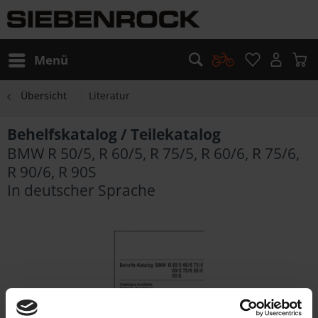
Menü
Übersicht
Literatur
Behelfskatalog / Teilekatalog
BMW R 50/5, R 60/5, R 75/5, R 60/6, R 75/6,
R 90/6, R 90S
In deutscher Sprache