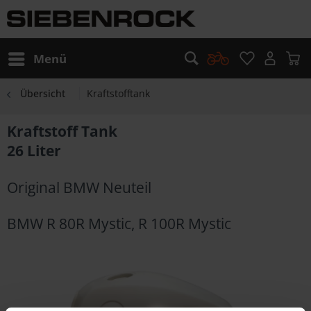
Menü
Übersicht
Kraftstofftank
Kraftstoff Tank
26 Liter
Original BMW Neuteil
BMW R 80R Mystic, R 100R Mystic