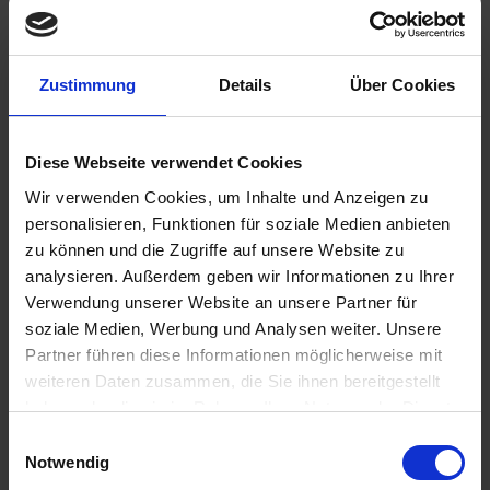
Zustimmung
Details
Über Cookies
Diese Webseite verwendet Cookies
790,00 €
Wir verwenden Cookies, um Inhalte und Anzeigen zu
personalisieren, Funktionen für soziale Medien anbieten
inkl. ges. USt.,
zzgl. Versandkosten
zu können und die Zugriffe auf unsere Website zu
Sofort versandfertig, Lieferzeit ca. 2-4 Werktage innerhalb
analysieren. Außerdem geben wir Informationen zu Ihrer
Deutschlands
Verwendung unserer Website an unsere Partner für
soziale Medien, Werbung und Analysen weiter. Unsere
In den
Warenkorb
Partner führen diese Informationen möglicherweise mit
Merken
Bewerten
weiteren Daten zusammen, die Sie ihnen bereitgestellt
haben oder die sie im Rahmen Ihrer Nutzung der Dienste
Artikel Nr.:
16112313909.1
gesammelt haben. Sie geben Einwilligung zu unseren
Einwilligungsauswahl
Cookies, wenn Sie unsere Webseite weiterhin nutzen.
Notwendig
Beschreibung