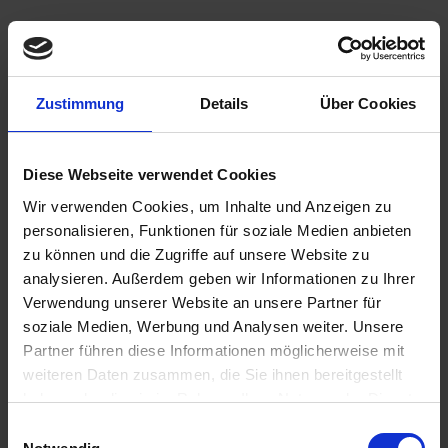
Benachrichtigen Sie mich, sobald der Artikel
Zustimmung
Details
Über Cookies
lieferbar ist.
Diese Webseite verwendet Cookies
Wir verwenden Cookies, um Inhalte und Anzeigen zu
Ich habe die
Datenschutzbestimmungen
zur Kenntnis
personalisieren, Funktionen für soziale Medien anbieten
genommen.
zu können und die Zugriffe auf unsere Website zu
9,40 €
analysieren. Außerdem geben wir Informationen zu Ihrer
Verwendung unserer Website an unsere Partner für
inkl. ges. USt.,
zzgl. Versandkosten
soziale Medien, Werbung und Analysen weiter. Unsere
Merken
Bewerten
Partner führen diese Informationen möglicherweise mit
weiteren Daten zusammen, die Sie ihnen bereitgestellt
Artikel Nr.:
1131584
haben oder die sie im Rahmen Ihrer Nutzung der Dienste
gesammelt haben. Sie geben Einwilligung zu unseren
Einwilligungsauswahl
Beschreibung
Cookies, wenn Sie unsere Webseite weiterhin nutzen.