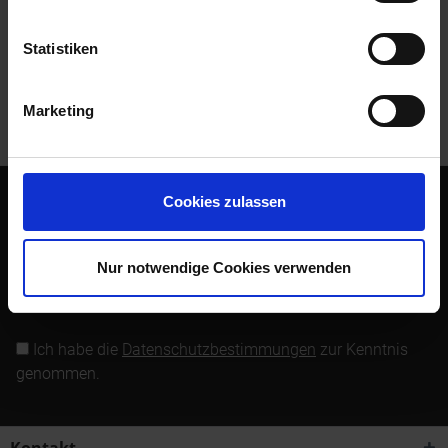
Bewertungen lesen, schreiben und diskutieren...
mehr
Statistiken
Kunden kauften auch
Marketing
Kunden haben sich ebenfalls angesehen
Cookies zulassen
Abonnieren Sie den kostenlosen Newsletter und verpassen
Sie keine Neuigkeit oder Aktion mehr von Siebenrock.
Nur notwendige Cookies verwenden
Newsletter abonnieren
Ich habe die
Datenschutzbestimmungen
zur Kenntnis
genommen.