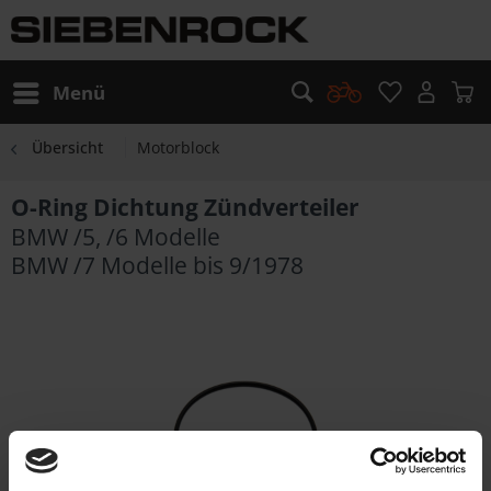
Menü
Übersicht
Motorblock
O-Ring Dichtung Zündverteiler
BMW /5, /6 Modelle
BMW /7 Modelle bis 9/1978