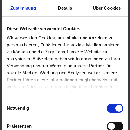
Zustimmung
Details
Über Cookies
3,95 €
Diese Webseite verwendet Cookies
inkl. ges. USt.,
zzgl. Versandkosten
Wir verwenden Cookies, um Inhalte und Anzeigen zu
Sofort versandfertig, Lieferzeit ca. 2-4 Werktage innerhalb
personalisieren, Funktionen für soziale Medien anbieten
Deutschlands
zu können und die Zugriffe auf unsere Website zu
In den
Warenkorb
analysieren. Außerdem geben wir Informationen zu Ihrer
Verwendung unserer Website an unsere Partner für
Merken
Bewerten
soziale Medien, Werbung und Analysen weiter. Unsere
Partner führen diese Informationen möglicherweise mit
Artikel Nr.:
1113426
weiteren Daten zusammen, die Sie ihnen bereitgestellt
haben oder die sie im Rahmen Ihrer Nutzung der Dienste
Beschreibung
gesammelt haben. Sie geben Einwilligung zu unseren
Einwilligungsauswahl
Cookies, wenn Sie unsere Webseite weiterhin nutzen.
Dichtung 3,2mm am Aschlussdeckel. Da die originale
Notwendig
Dichtung für den Zündverteiler im...
mehr
Präferenzen
Bewertungen
0