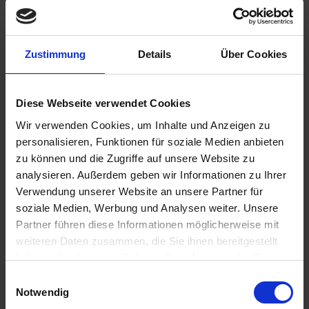
Zustimmung
Details
Über Cookies
Benachrichtigen Sie mich, sobald der Artikel
lieferbar ist.
Diese Webseite verwendet Cookies
Wir verwenden Cookies, um Inhalte und Anzeigen zu
personalisieren, Funktionen für soziale Medien anbieten
Ich habe die
Datenschutzbestimmungen
zur Kenntnis
zu können und die Zugriffe auf unsere Website zu
genommen.
analysieren. Außerdem geben wir Informationen zu Ihrer
24,95 €
Verwendung unserer Website an unsere Partner für
soziale Medien, Werbung und Analysen weiter. Unsere
inkl. ges. USt.,
zzgl. Versandkosten
Partner führen diese Informationen möglicherweise mit
Merken
Bewerten
weiteren Daten zusammen, die Sie ihnen bereitgestellt
haben oder die sie im Rahmen Ihrer Nutzung der Dienste
Artikel Nr.:
1311915
gesammelt haben. Sie geben Einwilligung zu unseren
Einwilligungsauswahl
Cookies, wenn Sie unsere Webseite weiterhin nutzen.
Notwendig
Beschreibung