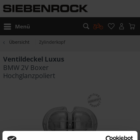
Menü
Übersicht
Zylinderkopf
Ventildeckel Luxus
BMW 2V Boxer
Hochglanzpoliert