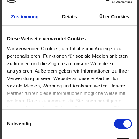
Zustimmung
Details
Über Cookies
89,90 €
inkl. ges. USt.,
zzgl. Versandkosten
Diese Webseite verwendet Cookies
Sofort versandfertig, Lieferzeit ca. 2-4 Werktage innerhalb
Wir verwenden Cookies, um Inhalte und Anzeigen zu
Deutschlands
personalisieren, Funktionen für soziale Medien anbieten
In den
Warenkorb
zu können und die Zugriffe auf unsere Website zu
analysieren. Außerdem geben wir Informationen zu Ihrer
Merken
Bewerten
Verwendung unserer Website an unsere Partner für
soziale Medien, Werbung und Analysen weiter. Unsere
Artikel Nr.:
1112242
Partner führen diese Informationen möglicherweise mit
weiteren Daten zusammen, die Sie ihnen bereitgestellt
Beschreibung
haben oder die sie im Rahmen Ihrer Nutzung der Dienste
gesammelt haben. Sie geben Einwilligung zu unseren
Ein absoluter Blickfang ist der hochglänzend polierte
Einwilligungsauswahl
Ventildeckel. Durch eine spezielle...
mehr
Cookies, wenn Sie unsere Webseite weiterhin nutzen.
Notwendig
Bewertungen
0