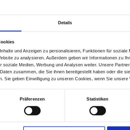
espange besticht durch ihre durchdachte Form und das elegante De
tildeckel.
Details
el – Ihr Zeichen für kompromisslose Qualität, durchdachte Konstruk
ertigt in Deutschland. Made in Germany.
Cookies
nhalte und Anzeigen zu personalisieren, Funktionen für soziale
 Extra“ (Art.Nr. 1112261)
Website zu analysieren. Außerdem geben wir Informationen zu I
r soziale Medien, Werbung und Analysen weiter. Unsere Partner
deckeldichtung (Art.-Nr. 1112426) – für eine dauerhaft zuverlässig
 Daten zusammen, die Sie ihnen bereitgestellt haben oder die s
. Sie geben Einwilligung zu unseren Cookies, wenn Sie unsere 
msangebot und rüsten Sie Ihren Boxer stilvoll auf – mit geprüfter Si
Präferenzen
Statistiken
 R 60/7, R 75/7, R 80/7, R 80RT, R 80, R 100/7, R 100S, R 100RS, R 10
0GS PD, R 80R, R 100R, R 100R Mystic, R 80GS Basic
00RT