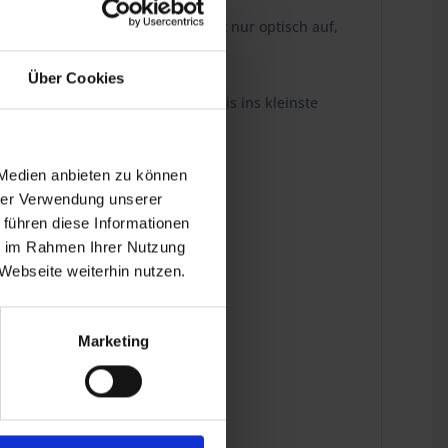
sign. Sie wertet den Boxer nicht nur optisch auf,
Über Cookies
tion und technische Perfektion bis ins kleinste
 Medien anbieten zu können
hrer Verwendung unserer
 führen diese Informationen
e Abdichtung.
ie im Rahmen Ihrer Nutzung
Webseite weiterhin nutzen.
ebenrock Qualität seit 40 Jahren.
Marketing
0RT, R 100CS