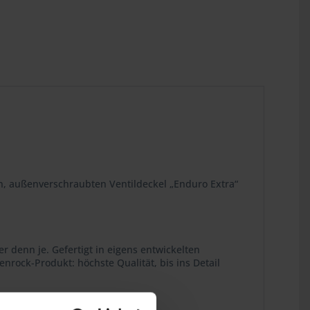
en, außenverschraubten Ventildeckel „Enduro Extra“
r denn je. Gefertigt in eigens entwickelten
rock-Produkt: höchste Qualität, bis ins Detail