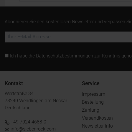
Abonnieren Sie den kostenlosen Newsletter und verpassen Sie
Ich habe die
Datenschutzbestimmungen
zur Kenntnis gen
Kontakt
Service
Wertstraße 34
Impressum
73240 Wendlingen am Neckar
Bestellung
Deutschland
Zahlung
Versandkosten
+49 7024 4688-0
Newsletter Info
info@siebenrock.com