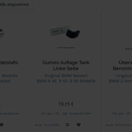
alls angesehen
delstahl
Gummi Auflage Tank
Überw
Linke Seite
Benzinh
 Modelle
Original BMW Neuteil
Origina
deckel
BMW R 45, R 65, R 80 Modelle
BMW 2-Vent
€
19,15 €
. Versandkosten
inkl. ges. USt., zzgl. Versandkosten
inkl. ges. USt
Art.Nr. 16111237552
Art.Nr. 16121233363