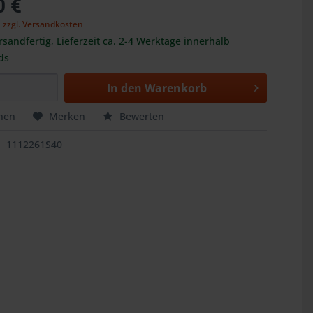
0 €
,
zzgl. Versandkosten
rsandfertig, Lieferzeit ca. 2-4 Werktage innerhalb
ds
In den
Warenkorb
hen
Merken
Bewerten
1112261S40