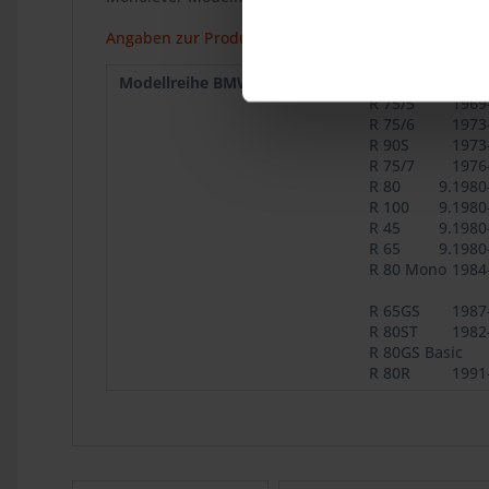
Angaben zur Produktsicherheit
Modellreihe BMW :
R 50/5
1969
R 75/5
1969
R 75/6
1973
R 90S
1973
R 75/7
1976
R 80
9.1980
R 100
9.1980
R 45
9.1980
R 65
9.1980
R 80 Mono
1984
R 65GS
1987
R 80ST
1982
R 80GS Basic
R 80R
1991