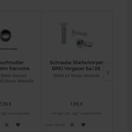
urfmutter
Schraube Starterkörper
Li
ahn Karcoma
BING Vergaser 64/28,
BIN
Oben
64/32, 94/40
l BMW Neuteil
BMW 2V Boxer Modelle
BMW
il Boxer Modelle
7,39 €
1,95 €
., zzgl. Versandkosten
inkl. ges. USt., zzgl. Versandkosten
inkl. 
Art.Nr. 1311367
Art.Nr. 1311