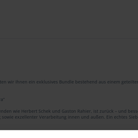
ten wir Ihnen ein exklusives Bundle bestehend aus einem geteilt
.
ra“
enden wie Herbert Schek und Gaston Rahier, ist zurück – und besse
sowie exzellenter Verarbeitung innen und außen. Ein echtes Sieben