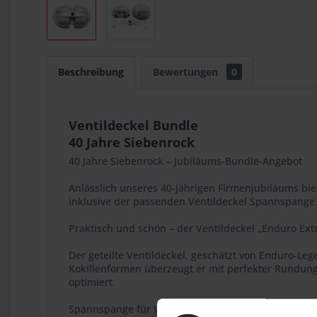
Beschreibung
Bewertungen
0
Ventildeckel Bundle
40 Jahre Siebenrock
40 Jahre Siebenrock – Jubiläums-Bundle-Angebot
Anlässlich unseres 40-jährigen Firmenjubiläums bie
inklusive der passenden Ventildeckel Spannspange
Praktisch und schön – der Ventildeckel „Enduro Ext
Der geteilte Ventildeckel, geschätzt von Enduro-Leg
Kokillenformen überzeugt er mit perfekter Rundung 
optimiert.
Spannspange für Ventildeckel „Enduro“