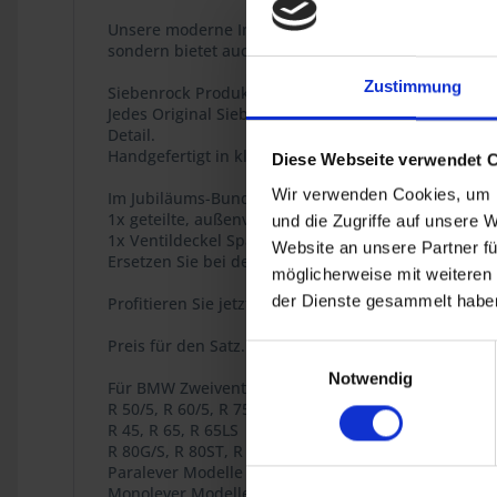
Unsere moderne Interpretation der klassischen Halt
sondern bietet auch zusätzlichen Schutz für die Ven
Zustimmung
Siebenrock Produkt
Jedes Original Siebenrock Produkt trägt dieses Sieg
Detail.
Handgefertigt in kleinen Serien. Entwickelt und gef
Diese Webseite verwendet 
Wir verwenden Cookies, um I
Im Jubiläums-Bundle enthalten:
1x geteilte, außenverschraubte Ventildeckel „Enduro
und die Zugriffe auf unsere 
1x Ventildeckel Spannspange(Art. Nr. 1112270)
Website an unsere Partner fü
Ersetzen Sie bei der Montage auch gleich die Ventil
möglicherweise mit weiteren
der Dienste gesammelt haben
Profitieren Sie jetzt von diesem attraktiven Jubiläu
Preis für den Satz.
Einwilligungsauswahl
Notwendig
Für BMW Zweiventil Boxer Modelle
R 50/5, R 60/5, R 75/5, R 60/6, R 75/6, R 90/6, R 90S,
R 45, R 65, R 65LS
R 80G/S, R 80ST, R 65GS,
Paralever Modelle R 80GS, R 100GS, R 80GS PD, R 10
Monolever Modelle R 65, R 80, R 80RT, R 100RS, R 1