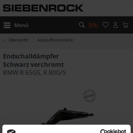
Menü
Übersicht
Auspuffeinzelteile
Endschalldämpfer
Schwarz verchromt
BMW R 65GS, R 80G/S