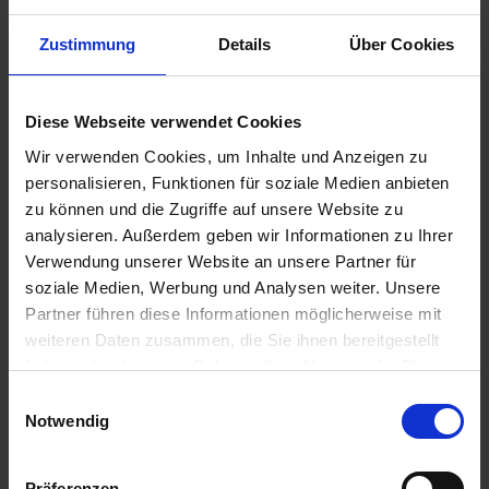
Zustimmung
Details
Über Cookies
49,50 €
inkl. ges. USt.,
zzgl. Versandkosten
Sofort versandfertig, Lieferzeit ca. 2-4 Werktage innerhalb
Diese Webseite verwendet Cookies
Deutschlands
Wir verwenden Cookies, um Inhalte und Anzeigen zu
personalisieren, Funktionen für soziale Medien anbieten
In den
Warenkorb
zu können und die Zugriffe auf unsere Website zu
analysieren. Außerdem geben wir Informationen zu Ihrer
Merken
Bewerten
Verwendung unserer Website an unsere Partner für
Artikel Nr.:
6212594
soziale Medien, Werbung und Analysen weiter. Unsere
Partner führen diese Informationen möglicherweise mit
weiteren Daten zusammen, die Sie ihnen bereitgestellt
Beschreibung
haben oder die sie im Rahmen Ihrer Nutzung der Dienste
Dies ist ein Ersatztachometerkabel in Originalqualität, das
gesammelt haben. Sie geben Einwilligung zu unseren
Einwilligungsauswahl
zu allen BMW /5 Modellen passt. Preis...
mehr
Cookies, wenn Sie unsere Webseite weiterhin nutzen.
Notwendig
Bewertungen
0
Bewertungen lesen, schreiben und diskutieren...
mehr
Präferenzen