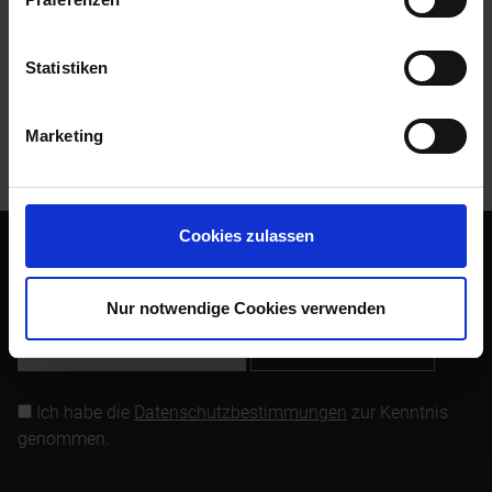
Zubehör
1
Statistiken
Kunden kauften auch
Marketing
Kunden haben sich ebenfalls angesehen
Cookies zulassen
Abonnieren Sie den kostenlosen Newsletter und verpassen
Sie keine Neuigkeit oder Aktion mehr von Siebenrock.
Nur notwendige Cookies verwenden
Newsletter abonnieren
Ich habe die
Datenschutzbestimmungen
zur Kenntnis
genommen.