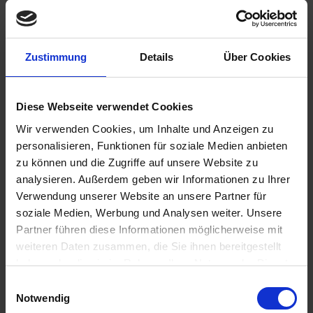
Zustimmung
Details
Über Cookies
€458.00
Diese Webseite verwendet Cookies
Prices incl. VAT,
plus shipping costs
Wir verwenden Cookies, um Inhalte und Anzeigen zu
Ready to ship today, Delivery time appr. 2-4 workdays within
personalisieren, Funktionen für soziale Medien anbieten
Germany
zu können und die Zugriffe auf unsere Website zu
Add to
shopping cart
analysieren. Außerdem geben wir Informationen zu Ihrer
Verwendung unserer Website an unsere Partner für
Remember
Comment
soziale Medien, Werbung und Analysen weiter. Unsere
Partner führen diese Informationen möglicherweise mit
part no.:
5255231
weiteren Daten zusammen, die Sie ihnen bereitgestellt
haben oder die sie im Rahmen Ihrer Nutzung der Dienste
Description
gesammelt haben. Sie geben Einwilligung zu unseren
Einwilligungsauswahl
Cookies, wenn Sie unsere Webseite weiterhin nutzen.
GS riders carrying a oilllion rider more often will be pleased
Notwendig
by the new seats for the paralever...
more