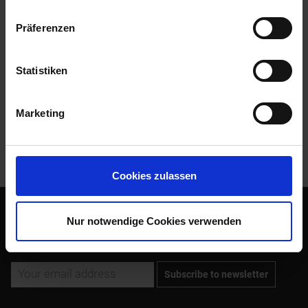
Präferenzen
Evaluations
0
Read, write and discuss reviews...
more
Statistiken
Accessories
4
Marketing
Customers also bought
Customers also viewed
Cookies zulassen
Nur notwendige Cookies verwenden
Subscribe to the free newsletter and ensure that you will no
longer miss any offers or news of Siebenrock.
Subscribe to newsletter