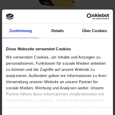
Zustimmung
Details
Über Cookies
Please inform me as soon as the product is
available again.
Diese Webseite verwendet Cookies
Wir verwenden Cookies, um Inhalte und Anzeigen zu
personalisieren, Funktionen für soziale Medien anbieten
I have read the
data protection information
.
zu können und die Zugriffe auf unsere Website zu
analysieren. Außerdem geben wir Informationen zu Ihrer
€398.00
Verwendung unserer Website an unsere Partner für
Prices incl. VAT,
plus shipping costs
soziale Medien, Werbung und Analysen weiter. Unsere
Partner führen diese Informationen möglicherweise mit
Remember
Comment
weiteren Daten zusammen, die Sie ihnen bereitgestellt
haben oder die sie im Rahmen Ihrer Nutzung der Dienste
part no.:
5255221X
gesammelt haben. Sie geben Einwilligung zu unseren
Einwilligungsauswahl