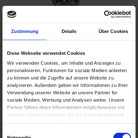
Zustimmung
Details
Über Cookies
Benachrichtigen Sie mich, sobald der Artikel
lieferbar ist.
Diese Webseite verwendet Cookies
Wir verwenden Cookies, um Inhalte und Anzeigen zu
personalisieren, Funktionen für soziale Medien anbieten
zu können und die Zugriffe auf unsere Website zu
Ich habe die
Datenschutzbestimmungen
zur Kenntnis
analysieren. Außerdem geben wir Informationen zu Ihrer
genommen.
Verwendung unserer Website an unsere Partner für
0,00 €
soziale Medien, Werbung und Analysen weiter. Unsere
Partner führen diese Informationen möglicherweise mit
inkl. ges. USt.,
zzgl. Versandkosten
weiteren Daten zusammen, die Sie ihnen bereitgestellt
Merken
Bewerten
haben oder die sie im Rahmen Ihrer Nutzung der Dienste
gesammelt haben. Sie geben Einwilligung zu unseren
Einwilligungsauswahl
Artikel Nr.:
11661002
Cookies, wenn Sie unsere Webseite weiterhin nutzen.
Notwendig