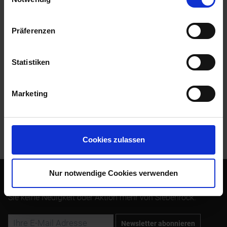
Beschreibung
Präferenzen
Ersatzteil für BMW 2-Ventil Modelle mit Krauser 4-Ventil
Technik. Angaben zur Produktsicherheit
mehr
Statistiken
Bewertungen
0
Bewertungen lesen, schreiben und diskutieren...
mehr
Marketing
Kunden kauften auch
Kunden haben sich ebenfalls angesehen
Cookies zulassen
Nur notwendige Cookies verwenden
Abonnieren Sie den kostenlosen Newsletter und verpassen
Sie keine Neuigkeit oder Aktion mehr von Siebenrock.
Newsletter abonnieren