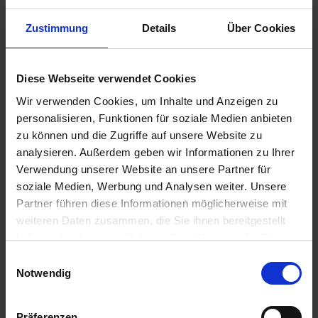
Zustimmung
Details
Über Cookies
€2.95
Diese Webseite verwendet Cookies
Prices incl. VAT,
plus shipping costs
Wir verwenden Cookies, um Inhalte und Anzeigen zu
Ready to ship today, Delivery time appr. 2-4 workdays within
personalisieren, Funktionen für soziale Medien anbieten
Germany
zu können und die Zugriffe auf unsere Website zu
analysieren. Außerdem geben wir Informationen zu Ihrer
Add to
shopping cart
Verwendung unserer Website an unsere Partner für
soziale Medien, Werbung und Analysen weiter. Unsere
Remember
Comment
Partner führen diese Informationen möglicherweise mit
weiteren Daten zusammen, die Sie ihnen bereitgestellt
part no.:
5253128
haben oder die sie im Rahmen Ihrer Nutzung der Dienste
gesammelt haben. Sie geben Einwilligung zu unseren
Einwilligungsauswahl
Description
Cookies, wenn Sie unsere Webseite weiterhin nutzen.
Notwendig
This support rubber is used as a support for the seat on the
frame. Height 10mm. Price per...
more
Präferenzen