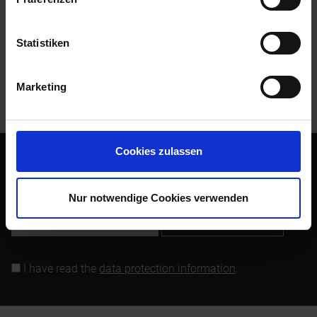
Evaluations
0
Read, write and discuss reviews...
more
Statistiken
Customers also bought
Marketing
Customers also viewed
Cookies zulassen
Subscribe to the free newsletter and ensure that you will no
longer miss any offers or news of Siebenrock.
Nur notwendige Cookies verwenden
Subscribe to newsletter
I have read the
data protection information
.