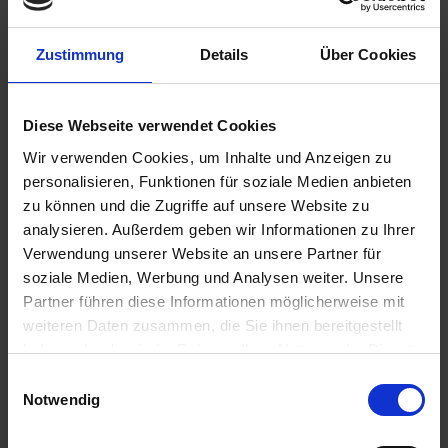
Zustimmung
Details
Über Cookies
€67.00
Prices incl. VAT,
plus shipping costs
Diese Webseite verwendet Cookies
Ready to ship today, Delivery time appr. 2-4 workdays within
Wir verwenden Cookies, um Inhalte und Anzeigen zu
Germany
personalisieren, Funktionen für soziale Medien anbieten
Add to
shopping cart
zu können und die Zugriffe auf unsere Website zu
analysieren. Außerdem geben wir Informationen zu Ihrer
Remember
Comment
Verwendung unserer Website an unsere Partner für
soziale Medien, Werbung und Analysen weiter. Unsere
part no.:
1112241
Partner führen diese Informationen möglicherweise mit
weiteren Daten zusammen, die Sie ihnen bereitgestellt
Description
haben oder die sie im Rahmen Ihrer Nutzung der Dienste
They were always an eye-catcher - hardly any engine has
gesammelt haben. Sie geben Einwilligung zu unseren
Einwilligungsauswahl
been pictured so often in the relevant...
more
Cookies, wenn Sie unsere Webseite weiterhin nutzen.
Notwendig
Evaluations
0