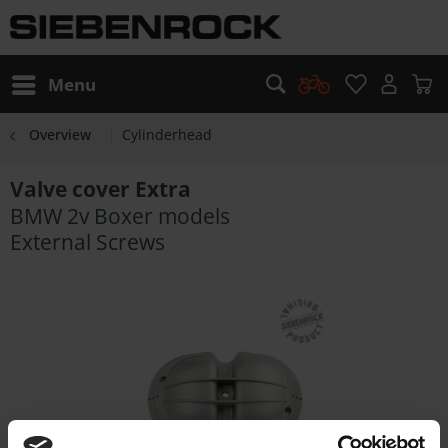
Menu
Overview
Cylinderhead
Valve cover Extra
BMW 2v Boxer models
External Screws