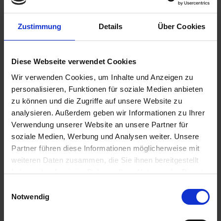
Zustimmung
Details
Über Cookies
199,90 €
inkl. ges. USt.,
zzgl. Versandkosten
Diese Webseite verwendet Cookies
Sofort versandfertig, Lieferzeit ca. 2-4 Werktage innerhalb
Wir verwenden Cookies, um Inhalte und Anzeigen zu
Deutschlands
personalisieren, Funktionen für soziale Medien anbieten
In den
Warenkorb
zu können und die Zugriffe auf unsere Website zu
analysieren. Außerdem geben wir Informationen zu Ihrer
Merken
Bewerten
Verwendung unserer Website an unsere Partner für
soziale Medien, Werbung und Analysen weiter. Unsere
Artikel Nr.:
4654130
Partner führen diese Informationen möglicherweise mit
weiteren Daten zusammen, die Sie ihnen bereitgestellt
Beschreibung
haben oder die sie im Rahmen Ihrer Nutzung der Dienste
gesammelt haben. Sie geben Einwilligung zu unseren
Das Siebenrock Topcase Classic TC 30 ergänzt den
Einwilligungsauswahl
klassischen Krauser-Koffer zum vollwertigen...
mehr
Cookies, wenn Sie unsere Webseite weiterhin nutzen.
Notwendig
Bewertungen
0