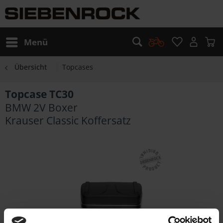
Menü
Übersicht
Topcases
Topcase TC30
BMW 2V Boxer
Krauser Classic Koffersatz