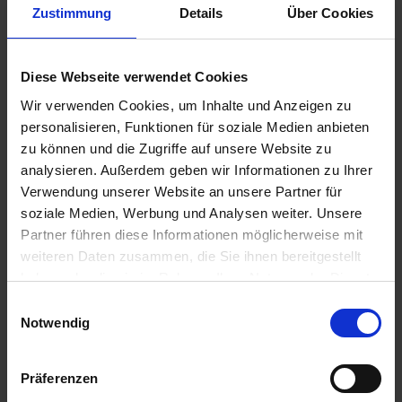
Zustimmung
Details
Über Cookies
14,80 €
Diese Webseite verwendet Cookies
inkl. ges. USt.,
zzgl. Versandkosten
Sofort versandfertig, Lieferzeit ca. 2-4 Werktage innerhalb
Wir verwenden Cookies, um Inhalte und Anzeigen zu
Deutschlands
personalisieren, Funktionen für soziale Medien anbieten
zu können und die Zugriffe auf unsere Website zu
In den
Warenkorb
analysieren. Außerdem geben wir Informationen zu Ihrer
Verwendung unserer Website an unsere Partner für
Merken
Bewerten
soziale Medien, Werbung und Analysen weiter. Unsere
Partner führen diese Informationen möglicherweise mit
Artikel Nr.:
17810080
weiteren Daten zusammen, die Sie ihnen bereitgestellt
haben oder die sie im Rahmen Ihrer Nutzung der Dienste
Beschreibung
gesammelt haben. Sie geben Einwilligung zu unseren
Einwilligungsauswahl
22x4cm. Eine gute Nachricht für alle Besitzer und
Cookies, wenn Sie unsere Webseite weiterhin nutzen.
Notwendig
Restauratoren einer MKM 1000: Die kompletten...
mehr
Bewertungen
0
Präferenzen
Bewertungen lesen, schreiben und diskutieren...
mehr