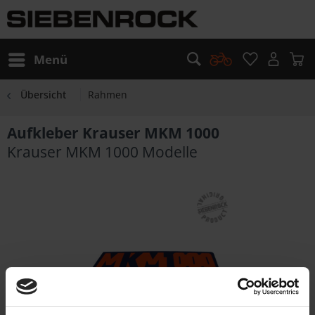
Menü
Übersicht
Rahmen
Aufkleber Krauser MKM 1000
Krauser MKM 1000 Modelle