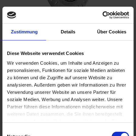
219,00 €
Zustimmung
Details
Über Cookies
inkl. ges. USt.,
zzgl. Versandkosten
Sofort versandfertig, Lieferzeit ca. 2-4 Werktage innerhalb
Diese Webseite verwendet Cookies
Deutschlands
Wir verwenden Cookies, um Inhalte und Anzeigen zu
In den
Warenkorb
personalisieren, Funktionen für soziale Medien anbieten
zu können und die Zugriffe auf unsere Website zu
Merken
Bewerten
analysieren. Außerdem geben wir Informationen zu Ihrer
Verwendung unserer Website an unsere Partner für
Artikel Nr.:
3411612
soziale Medien, Werbung und Analysen weiter. Unsere
Partner führen diese Informationen möglicherweise mit
Beschreibung
weiteren Daten zusammen, die Sie ihnen bereitgestellt
Originale Optik, moderne Technik, mehr Sicherheit. Diese
haben oder die sie im Rahmen Ihrer Nutzung der Dienste
fest vernietete Bremsscheibe mit...
mehr
gesammelt haben. Sie geben Einwilligung zu unseren
Einwilligungsauswahl
Cookies, wenn Sie unsere Webseite weiterhin nutzen.