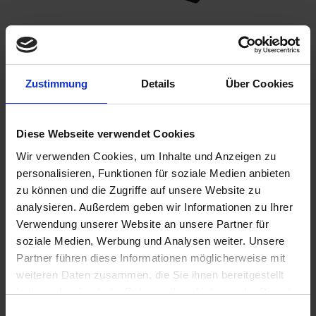
Please inform me as soon as the product is
available again.
Zustimmung
Details
Über Cookies
Diese Webseite verwendet Cookies
I have read the
data protection information
.
Wir verwenden Cookies, um Inhalte und Anzeigen zu
€369.00
personalisieren, Funktionen für soziale Medien anbieten
zu können und die Zugriffe auf unsere Website zu
Prices incl. VAT,
plus shipping costs
analysieren. Außerdem geben wir Informationen zu Ihrer
Verwendung unserer Website an unsere Partner für
Remember
Comment
soziale Medien, Werbung und Analysen weiter. Unsere
part no.:
5253620
Partner führen diese Informationen möglicherweise mit
weiteren Daten zusammen, die Sie ihnen bereitgestellt
haben oder die sie im Rahmen Ihrer Nutzung der Dienste
Description
gesammelt haben. Sie geben Einwilligung zu unseren
Einwilligungsauswahl