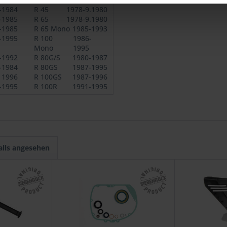
-1984
R 45
1978-9.1980
-1985
R 65
1978-9.1980
-1985
R 65 Mono
1985-1993
-1995
R 100
1986-
Mono
1995
-1992
R 80G/S
1980-1987
-1984
R 80GS
1987-1995
1996
R 100GS
1987-1996
-1995
R 100R
1991-1995
alls angesehen