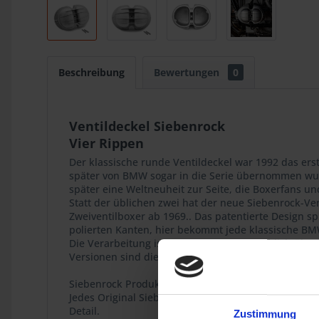
Beschreibung
Bewertungen
0
Ventildeckel Siebenrock
Vier Rippen
Der klassische runde Ventildeckel war 1992 das ers
später von BMW sogar in die Serie übernommen wur
später eine Weltneuheit zur Seite, die Boxerfans und
Statt der üblichen zwei hat der neue Siebenrock-Ven
Zweiventilboxer ab 1969.. Das patentierte Design sp
polierten Kanten, hier bekommt jede klassische BM
Die Verarbeitung ist wie bei Siebenrock üblich über
Versionen sind die Kanten zusätzlich handversiegelt
Siebenrock Produkt
Jedes Original Siebenrock Produkt trägt dieses Sieg
Detail.
Zustimmung