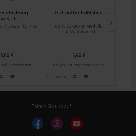
ieabdeckung
Hutmutter Edelstahl
Stop
ke Seite
, R 80G/S PD, R 65GS
BMW 2V Boxer Modelle
BMW
Für Ventildeckel
8,00 €
6,90 €
., zzgl. Versandkosten
inkl. ges. USt., zzgl. Versandkosten
inkl. 
Art.Nr. 1112330
Art.Nr. 1111
Folgen Sie uns auf