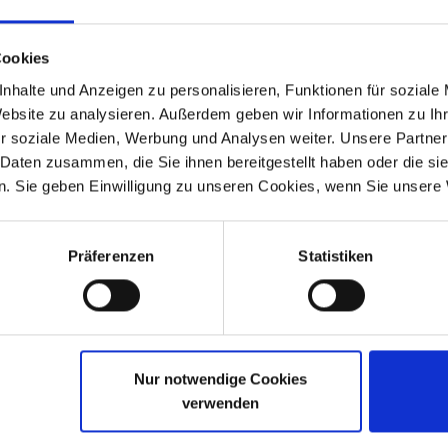
ertigt in Deutschland. Made in Germany.
Cookies
nhalte und Anzeigen zu personalisieren, Funktionen für soziale
Website zu analysieren. Außerdem geben wir Informationen zu I
r soziale Medien, Werbung und Analysen weiter. Unsere Partner
deckeldichtung (Art.-Nr. 1112426) – für eine dauerhaft zuverlässig
 Daten zusammen, die Sie ihnen bereitgestellt haben oder die s
 Modelle
. Sie geben Einwilligung zu unseren Cookies, wenn Sie unsere 
 R 60/7, R 75/7, R 80/7, R 80RT, R 80, R 100/7, R 100S, R 100RS, R 10
0GS PD, R 80R, R 100R, R 100R Mystic, R 80GS Basic
Präferenzen
Statistiken
00RT.
-1973
R 60/5
1969-1973
-1973
R 60/6
1973-1976
Nur notwendige Cookies
-1976
R 90/6
1973-1976
verwenden
-1976
R 60/7
1976-1980
-1977
R 80
1977-9.1980
-1984
R 100
1976-9.1980