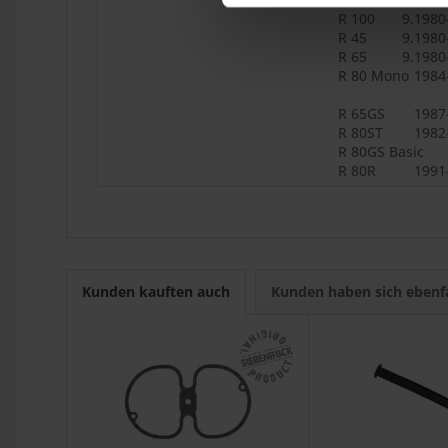
R 100
9.1980
R 45
9.1980
R 65
9.1980
R 80 Mono
1984
R 65GS
1987
R 80ST
1982
R 80GS Basic
R 80R
1991
Kunden kauften auch
Kunden haben sich ebenf