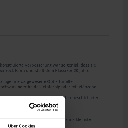
konstruierte Verbesserung war so genial, dass sie
nrock kann und stellt dem Klassiker 20 Jahre
artige, nie da gewesene Optik für alle
ttschwarz oder beides, einfarbig oder mit glänzend
n Süddeutschland hergestellt. Bei den beschichteten
erspricht.
tion und technische Perfektion bis ins kleinste
Über Cookies