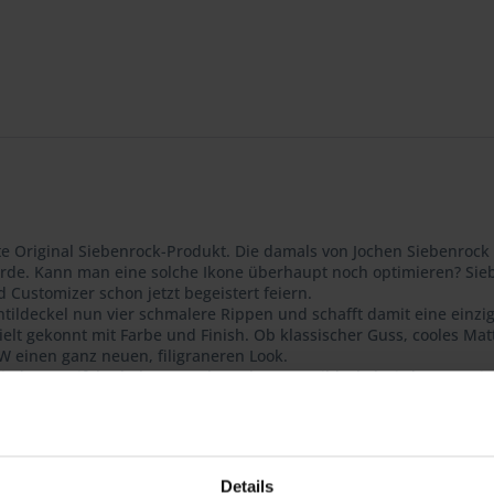
te Original Siebenrock-Produkt. Die damals von Jochen Siebenrock 
de. Kann man eine solche Ikone überhaupt noch optimieren? Siebe
 Customizer schon jetzt begeistert feiern.
tildeckel nun vier schmalere Rippen und schafft damit eine einzig
ielt gekonnt mit Farbe und Finish. Ob klassischer Guss, cooles Ma
W einen ganz neuen, filigraneren Look.
 jeden Zweifel erhaben. Der komplette Ventildeckel wird von A-Z i
, so dass die Oberfläche bis an den Rand dauerhaft hält, was sie v
el – Ihr Zeichen für kompromisslose Qualität, durchdachte Konstruk
Details