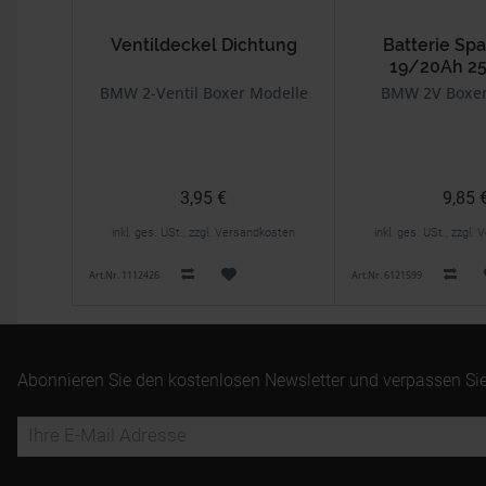
Ventildeckel Dichtung
Batterie Sp
19/20Ah 2
BMW 2-Ventil Boxer Modelle
BMW 2V Boxer
3,95 €
9,85 
inkl. ges. USt., zzgl. Versandkosten
inkl. ges. USt., zzgl
Art.Nr. 1112426
Art.Nr. 6121599
Abonnieren Sie den kostenlosen Newsletter und verpassen Sie