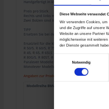
Handgefertigt in kleinen Serien. Entwickelt und gef
Preis pro Stück.
Diese Webseite verwendet 
Rechts und links montierbar.
Zwei Bolzen sind im Lieferumfang enthalten.
Wir verwenden Cookies, um I
und die Zugriffe auf unsere 
TIPP
Website an unsere Partner fü
Ersetzen Sie bei der Montage auch gleich die Ventil
möglicherweise mit weiteren
Ersatzteil für die klassischen BMW Zweiventil Boxer
der Dienste gesammelt haben
R 50/5, R 60/5, R 75/5, R 60/6, R 75/6, R 90/6, R 90S,
R 45, R 65, R 65LS
Einwilligungsauswahl
R 80G/S, R 80ST, R 65GS,
Paralever Modelle R 80GS, R 100GS, R 80GS PD, R 10
Notwendig
Monolever Modelle R 65, R 80, R 80RT, R 100RS, R 1
Angaben zur Produktsicherheit
Modellreihe BMW :
R 50/5
1969
R 75/5
1969
R 75/6
1973
R 90S
1973
R 75/7
1976
R 80
9.1980