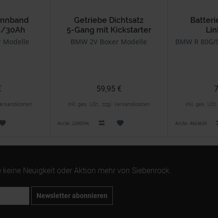
annband
Getriebe Dichtsatz
Batter
5/30Ah
5-Gang mit Kickstarter
Lin
 Modelle
BMW 2V Boxer Modelle
BMW R 80G/S
€
59,95 €
7
. Versandkosten
inkl. ges. USt., zzgl. Versandkosten
inkl. ges. USt
Art.Nr. 2300596
Art.Nr. 4663639
 keine Neuigkeit oder Aktion mehr von Siebenrock.
Newsletter abonnieren