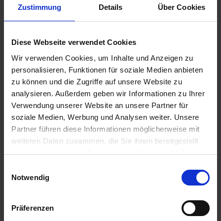
Zustimmung
Details
Über Cookies
3,95 €
Diese Webseite verwendet Cookies
inkl. ges. USt.,
zzgl. Versandkosten
Sofort versandfertig, Lieferzeit ca. 2-4 Werktage innerhalb
Wir verwenden Cookies, um Inhalte und Anzeigen zu
Deutschlands
personalisieren, Funktionen für soziale Medien anbieten
zu können und die Zugriffe auf unsere Website zu
In den
Warenkorb
analysieren. Außerdem geben wir Informationen zu Ihrer
Verwendung unserer Website an unsere Partner für
Merken
Bewerten
soziale Medien, Werbung und Analysen weiter. Unsere
Partner führen diese Informationen möglicherweise mit
Artikel Nr.:
1109009
weiteren Daten zusammen, die Sie ihnen bereitgestellt
haben oder die sie im Rahmen Ihrer Nutzung der Dienste
Beschreibung
gesammelt haben. Sie geben Einwilligung zu unseren
Einwilligungsauswahl
Montagehilfe. Diese Führungshülse wird über die
Cookies, wenn Sie unsere Webseite weiterhin nutzen.
Notwendig
Stehbolzen des Motorgehäuses geschoben, hilft...
mehr
Bewertungen
0
Präferenzen
Bewertungen lesen, schreiben und diskutieren...
mehr