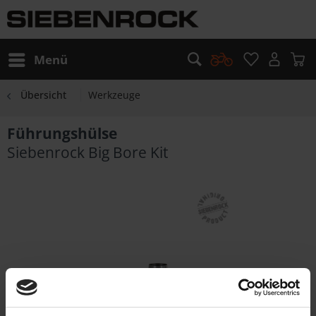
Menü
Übersicht
Werkzeuge
Führungshülse
Siebenrock Big Bore Kit