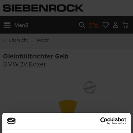
Menü
Übersicht
Motor
Öleinfülltrichter Gelb
BMW 2V Boxer