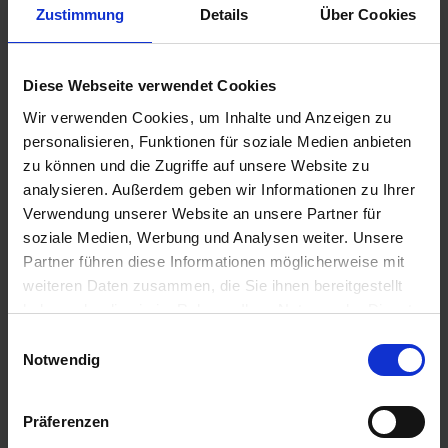
Zustimmung
Details
Über Cookies
8,90 €
Diese Webseite verwendet Cookies
inkl. ges. USt.,
zzgl. Versandkosten
Sofort versandfertig, Lieferzeit ca. 2-4 Werktage innerhalb
Wir verwenden Cookies, um Inhalte und Anzeigen zu
Deutschlands
personalisieren, Funktionen für soziale Medien anbieten
zu können und die Zugriffe auf unsere Website zu
In den
Warenkorb
analysieren. Außerdem geben wir Informationen zu Ihrer
Verwendung unserer Website an unsere Partner für
Merken
Bewerten
soziale Medien, Werbung und Analysen weiter. Unsere
Partner führen diese Informationen möglicherweise mit
Artikel Nr.:
8121099.G
weiteren Daten zusammen, die Sie ihnen bereitgestellt
haben oder die sie im Rahmen Ihrer Nutzung der Dienste
Beschreibung
gesammelt haben. Sie geben Einwilligung zu unseren
Einwilligungsauswahl
Hin und wieder kann Ihr BMW Zweiventiler einen guten
Cookies, wenn Sie unsere Webseite weiterhin nutzen.
Notwendig
Schluck Motorenöl vertragen, Allerdings...
mehr
Bewertungen
0
Präferenzen
Bewertungen lesen, schreiben und diskutieren...
mehr