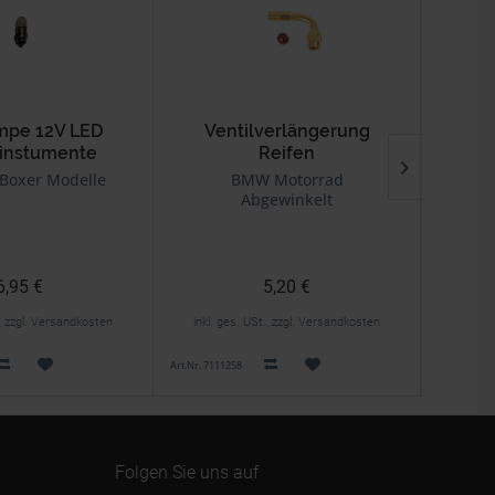
mpe 12V LED
Ventilverlängerung
Dicht
instumente
Reifen
Boxer Modelle
BMW Motorrad
BMW
Abgewinkelt
6,95 €
5,20 €
., zzgl. Versandkosten
inkl. ges. USt., zzgl. Versandkosten
inkl. 
Art.Nr. 7111258
Art.Nr. 0711
Folgen Sie uns auf