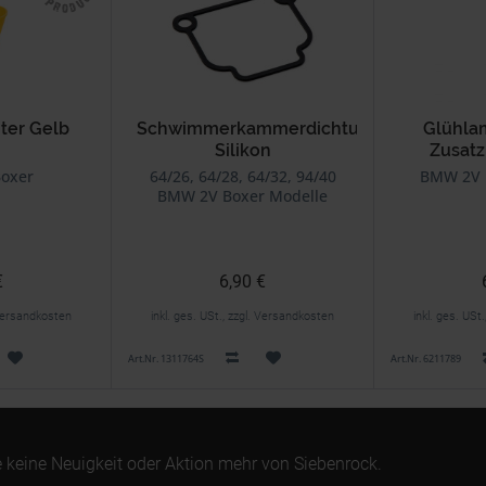
hter Gelb
Schwimmerkammerdichtung
Glühla
Silikon
Zusatz
BING Vergaser
oxer
64/26, 64/28, 64/32, 94/40
BMW 2V 
BMW 2V Boxer Modelle
€
6,90 €
. Versandkosten
inkl. ges. USt., zzgl. Versandkosten
inkl. ges. USt
Art.Nr. 1311764S
Art.Nr. 6211789
 keine Neuigkeit oder Aktion mehr von Siebenrock.