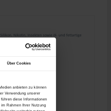
likon, Nikotin, Insekten sowie öl- und fettartige
Über Cookies
 Medien anbieten zu können
hrer Verwendung unserer
 führen diese Informationen
ie im Rahmen Ihrer Nutzung