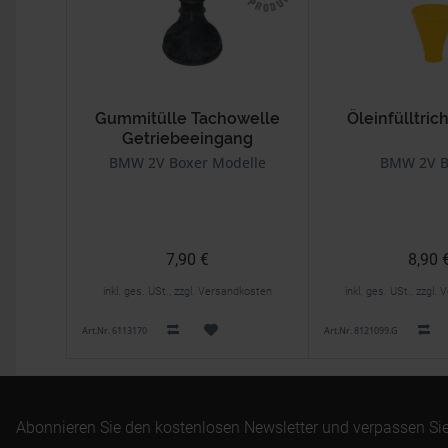
Gummitülle Tachowelle
Öleinfülltric
Getriebeeingang
BMW 2V Boxer Modelle
BMW 2V B
7,90 €
8,90 
inkl. ges. USt., zzgl. Versandkosten
inkl. ges. USt., zzgl
Art.Nr. 6113170
Art.Nr. 8121099.G
Abonnieren Sie den kostenlosen Newsletter und verpassen Sie