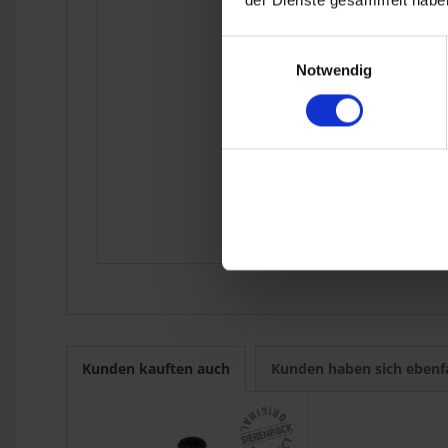
R 75/6
1973
der Dienste gesammelt haben
R 90S
1973
R 75/7
1976
Einwilligungsauswahl
R 80
9.1980
Notwendig
R 100
9.1980
R 45
9.1980
R 65
9.1980
R 80 Mono
1984
R 65GS
1987
R 80ST
1982
R 80GS Basic
R 80R
1991
K Modelle
Kunden kauften auch
Kunden haben sich ebenf