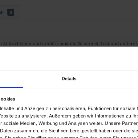
en
0
Autoscheiben und erhöht somit die Sicherheit. Löst und entfernt Si
ral gegenüber Gummi, Lacken und Kunststoffen.
samkeit
Details
Cookies
nhalte und Anzeigen zu personalisieren, Funktionen für soziale
Website zu analysieren. Außerdem geben wir Informationen zu I
r soziale Medien, Werbung und Analysen weiter. Unsere Partner
-1973
R 60/5
1969-1973
 Daten zusammen, die Sie ihnen bereitgestellt haben oder die s
-1973
R 60/6
1973-1976